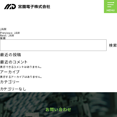
MENU
JAM
Previous:
JAM
投
Next:
JAM
検索
稿
検索
ナ
最近の投稿
ビ
最近のコメント
ゲ
表示できるコメントはありません。
ー
アーカイブ
表示するアーカイブはありません。
シ
カテゴリー
ョ
カテゴリーなし
ン
お問い合わせ