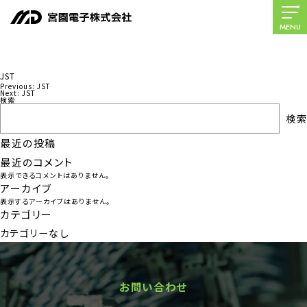
MENU
JST
Previous:
JST
投
Next:
JST
検索
稿
検索
ナ
最近の投稿
ビ
最近のコメント
ゲ
表示できるコメントはありません。
ー
アーカイブ
表示するアーカイブはありません。
シ
カテゴリー
ョ
カテゴリーなし
ン
お問い合わせ