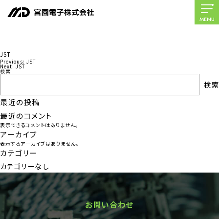
MENU
JST
Previous:
JST
投
Next:
JST
検索
稿
検索
ナ
最近の投稿
ビ
最近のコメント
ゲ
表示できるコメントはありません。
ー
アーカイブ
表示するアーカイブはありません。
シ
カテゴリー
ョ
カテゴリーなし
ン
お問い合わせ