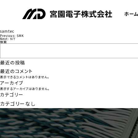
ホー
samtec
Previous:
SMK
投
Next:
ＮＴ
検索
稿
ナ
最近の投稿
ビ
最近のコメント
ゲ
表示できるコメントはありません。
ー
アーカイブ
表示するアーカイブはありません。
シ
カテゴリー
ョ
カテゴリーなし
ン