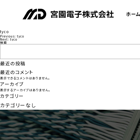
ホー
tyco
Previous:
tyco
投
Next:
tyco
検索
稿
ナ
最近の投稿
ビ
最近のコメント
ゲ
表示できるコメントはありません。
ー
アーカイブ
表示するアーカイブはありません。
シ
カテゴリー
ョ
カテゴリーなし
ン