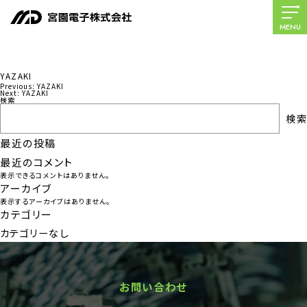
MENU
YAZAKI
Previous:
YAZAKI
投
Next:
YAZAKI
検索
稿
検索
ナ
最近の投稿
ビ
最近のコメント
ゲ
表示できるコメントはありません。
ー
アーカイブ
表示するアーカイブはありません。
シ
カテゴリー
ョ
カテゴリーなし
ン
お問い合わせ