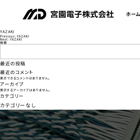
ホー
YAZAKI
Previous:
YAZAKI
投
Next:
YAZAKI
検索
稿
ナ
最近の投稿
ビ
最近のコメント
ゲ
表示できるコメントはありません。
ー
アーカイブ
表示するアーカイブはありません。
シ
カテゴリー
ョ
カテゴリーなし
ン