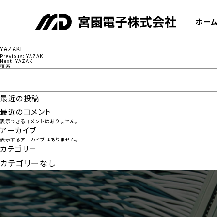
ホー
YAZAKI
Previous:
YAZAKI
投
Next:
YAZAKI
検索
稿
ナ
最近の投稿
ビ
最近のコメント
ゲ
表示できるコメントはありません。
ー
アーカイブ
表示するアーカイブはありません。
シ
カテゴリー
ョ
カテゴリーなし
ン