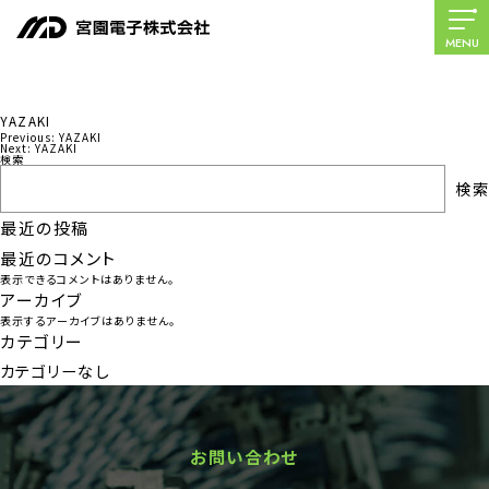
MENU
YAZAKI
Previous:
YAZAKI
投
Next:
YAZAKI
検索
稿
検索
ナ
最近の投稿
ビ
最近のコメント
ゲ
表示できるコメントはありません。
ー
アーカイブ
表示するアーカイブはありません。
シ
カテゴリー
ョ
カテゴリーなし
ン
お問い合わせ